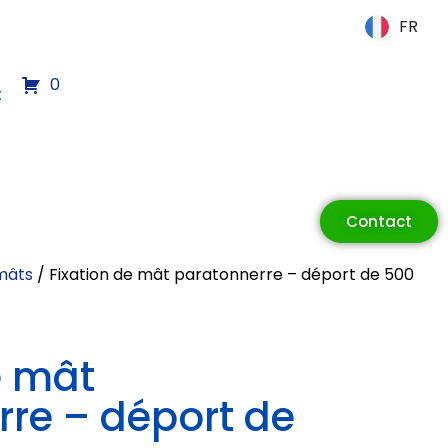
FR
FR
0
t
Contact
 mâts
/ Fixation de mât paratonnerre – déport de 500
e mât
re – déport de