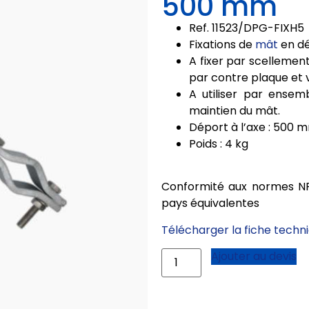
500 mm
Ref. 11523/
DPG-FIXH5
Fixations de
mât
en d
A fixer par scellemen
par contre plaque et 
A utiliser par ensemb
maintien du mât.
Déport à l’axe : 500 
Poids : 4 kg
Conformité aux normes NF
pays équivalentes
Télécharger la fiche techn
Ajouter au devis