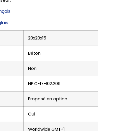
teur.
nçais
lais
20x20x15
Béton
Non
NF C-17-102:2011
Proposé en option
Oui
Worldwide GMT+1