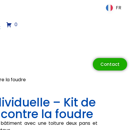
FR
FR
0
t
Contact
re la foudre
viduelle – Kit de
 contre la foudre
 bâtiment avec une toiture deux pans et