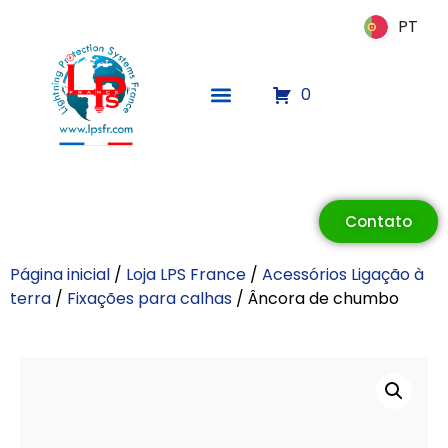
PT
PT
0
ECLAIR
On-line
Contato
Página inicial
/
Loja LPS France
/
Acessórios Ligação à
terra
/
Fixações para calhas
/ Âncora de chumbo