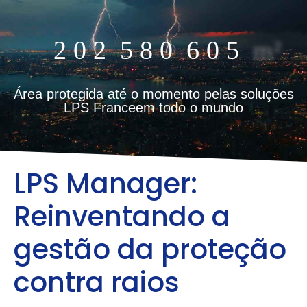
2
0
2
5
8
0
6
0
5
m²
Área protegida até o momento pelas soluções
LPS Franceem todo o mundo
LPS Manager:
Reinventando a
gestão da proteção
contra raios