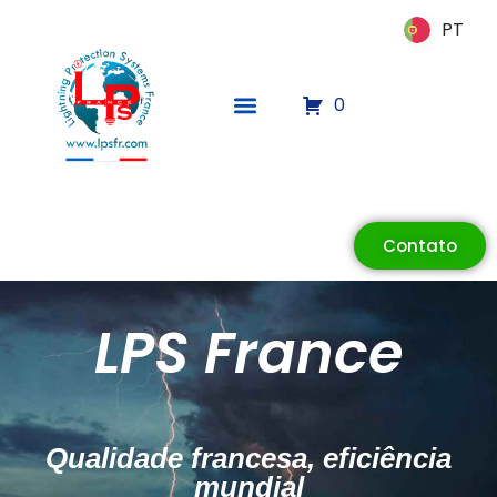
PT
PT
0
Contato
ECLAIR
Online
LPS France
Qualidade francesa, eficiência
mundial