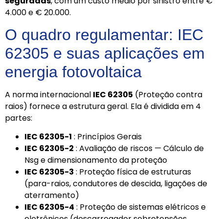
seguradas
, com um custo médio por sinistro entre €
4.000 e € 20.000.
O quadro regulamentar: IEC
62305 e suas aplicações em
energia fotovoltaica
A norma internacional
IEC 62305
(Proteção contra
raios) fornece a estrutura geral. Ela é dividida em 4
partes:
IEC 62305-1
: Princípios Gerais
IEC 62305-2
: Avaliação de riscos — Cálculo de
Nsg e dimensionamento da proteção
IEC 62305-3
: Proteção física de estruturas
(para-raios, condutores de descida, ligações de
aterramento)
IEC 62305-4
: Proteção de sistemas elétricos e
eletrônicos (descarregador sobretensões,