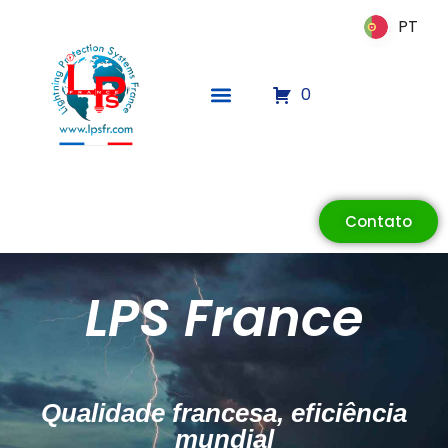
PT
PT
0
Contato
ECLAIR
LPS France
Online
Qualidade francesa, eficiência
mundial