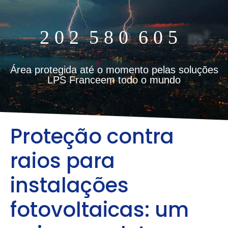
2
0
2
5
8
0
6
0
5
m²
Área protegida até o momento pelas soluções
LPS Franceem todo o mundo
Proteção contra
raios para
instalações
fotovoltaicas: um