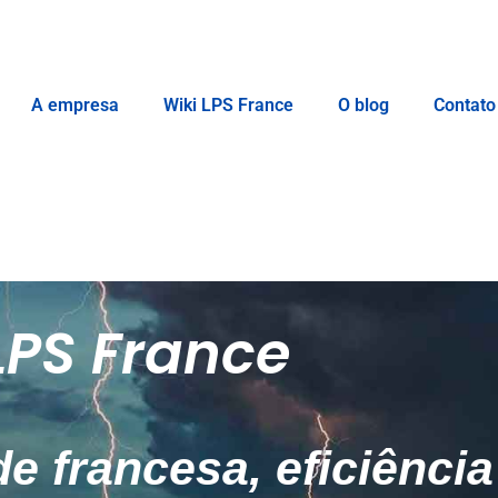
A empresa
Wiki LPS France
O blog
Contato
LPS France
e francesa, eficiênci