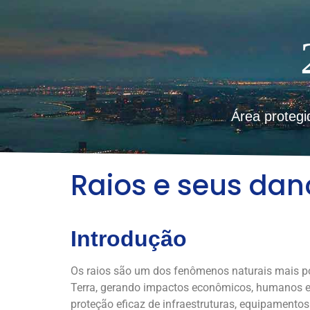
Área proteg
Raios e seus dan
Introdução
Os raios são um dos fenômenos naturais mais po
Terra, gerando impactos econômicos, humanos e m
proteção eficaz de infraestruturas, equipamento