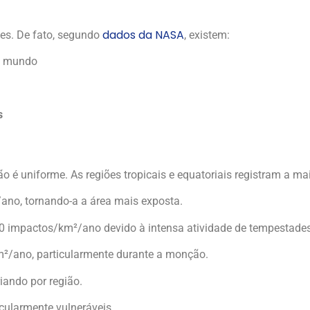
dados da NASA
es. De fato, segundo
, existem:
o mundo
s
não é uniforme. As regiões tropicais e equatoriais registram a 
ano, tornando-a a área mais exposta.
0 impactos/km²/ano devido à intensa atividade de tempestade
²/ano, particularmente durante a monção.
iando por região.
icularmente vulneráveis.