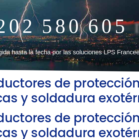
2
0
2
5
8
0
6
0
5
egida hasta la fecha por las soluciones LPS France
uctores de protección
cas y soldadura exoté
uctores de protección
cas y soldadura exoté