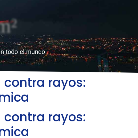
m²
en todo el mundo
 contra rayos:
rmica
 contra rayos:
rmica