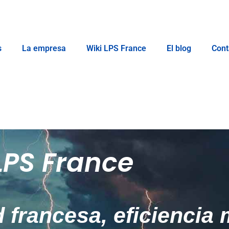
s
La empresa
Wiki LPS France
El blog
Cont
LPS France
 francesa, eficiencia