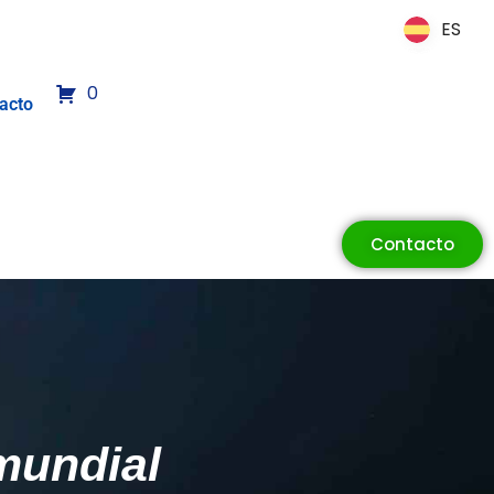
ES
ES
0
acto
Contacto
 mundial